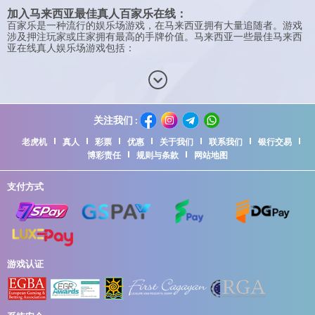
加入马来西亚最佳真人百家乐在线：
百家乐是一种流行的娱乐场游戏，在马来西亚拥有大量追随者。游戏
涉及押注玩家或庄家拥有最高的手牌价值。马来西亚一些最佳马来西
亚在线真人娱乐场游戏包括：
进化游戏的真人百家乐：
进化游戏 的真人百家乐是马来西亚的热门
游戏，为玩家提供真实的娱乐场体验。该游戏具有直观的界面并提
供高质量的图形，深受玩家喜爱。
Playtech 的真人百家乐：
Playtech 真人娱乐场
是马来西亚的另一
款顶级游戏，为玩家提供身临其境的游戏体验。该游戏具有广泛的
关注我们 :
投注选项，并提供出色的赔付，使其成为玩家中的热门选择。
务实游戏 的真人百家乐：
务实游戏 的真人百家乐是马来西亚玩家
老虎机
真人
彩票
优惠
关于我们
联系我们
银行交易
中流行的游戏，提供广泛的投注选项和高质量的图形。该游戏还提
博彩责任
规则与条款
网站地图
供丰厚的奖金和促销活动，使其成为玩家的理想选择。
在线玩马来西亚顶级真人娱乐场游戏：
支付方式
除了真人百家乐，您还可以在马来西亚玩许多其他马来西亚在线真人
百家乐游戏。一些流行的游戏包括：
真人轮盘赌：
真人轮盘赌是马来西亚流行的游戏，为玩家提供赢大
钱的机会。游戏涉及押注球在旋转轮盘上落在哪里。
真人二十一点：
真人二十一点是马来西亚的另一款热门游戏，为玩
家提供与庄家测试技能的机会。游戏涉及尽可能接近 21 点但不超
游戏认证
过。
真人扑克：
真人扑克是马来西亚玩家中最好的游戏，提供与其他玩
家竞争的机会。游戏涉及使用两张个人牌和五张公共牌组成最好的
五张牌。