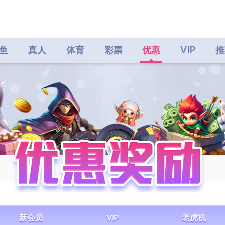
鱼
真人
体育
彩票
优惠
VIP
推
新会员
VIP
老虎机