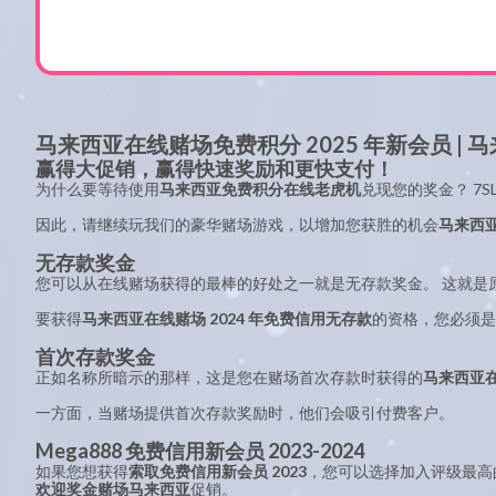
马来西亚在线赌场免费积分 2025 年新会员 | 
赢得大促销，赢得快速奖励和更快支付！
为什么要等待使用
马来西亚免费积分在线老虎机
兑现您的奖金？ 7
因此，请继续玩我们的豪华赌场游戏，以增加您获胜的机会
马来西亚
无存款奖金
您可以从在线赌场获得的最棒的好处之一就是无存款奖金。 这就是
要获得
马来西亚在线赌场 2024 年免费信用无存款
的资格，您必须是
首次存款奖金
正如名称所暗示的那样，这是您在赌场首次存款时获得的
马来西亚
一方面，当赌场提供首次存款奖励时，他们会吸引付费客户。
Mega888 免费信用新会员 2023-2024
如果您想获得
索取免费信用新会员 2023
，您可以选择加入评级最高
欢迎奖金赌场马来西亚
促销。