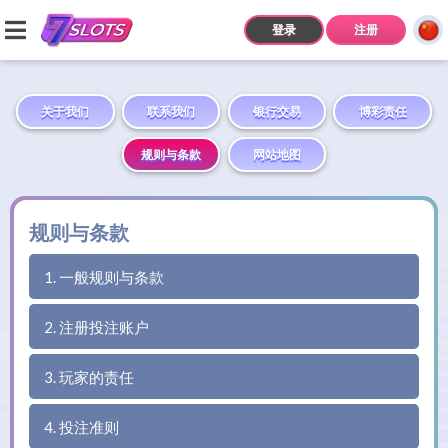
登录
注册
关于我们
联系我们
银行交易
博彩责任
规则与条款
网站地图
规则与条款
1. 一般规则与条款
2. 注册投注账户
3. 玩家的责任
4. 投注准则