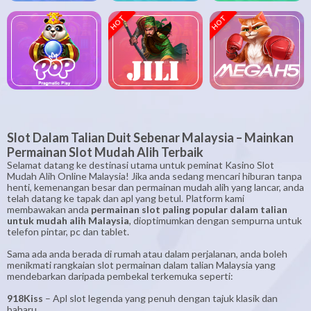
HOT
HOT
Slot Dalam Talian Duit Sebenar Malaysia – Mainkan
Permainan Slot Mudah Alih Terbaik
Selamat datang ke destinasi utama untuk peminat Kasino Slot
Mudah Alih Online Malaysia! Jika anda sedang mencari hiburan tanpa
henti, kemenangan besar dan permainan mudah alih yang lancar, anda
telah datang ke tapak dan apl yang betul. Platform kami
membawakan anda
permainan slot paling popular dalam talian
untuk mudah alih Malaysia
, dioptimumkan dengan sempurna untuk
telefon pintar, pc dan tablet.
Sama ada anda berada di rumah atau dalam perjalanan, anda boleh
menikmati rangkaian slot permainan dalam talian Malaysia yang
mendebarkan daripada pembekal terkemuka seperti:
918Kiss
– Apl slot legenda yang penuh dengan tajuk klasik dan
baharu.