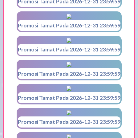
Promosi Tamat Pada 2026-12-31 23:59:59
Promosi Tamat Pada 2026-12-31 23:59:59
Promosi Tamat Pada 2026-12-31 23:59:59
Promosi Tamat Pada 2026-12-31 23:59:59
Promosi Tamat Pada 2026-12-31 23:59:59
Promosi Tamat Pada 2026-12-31 23:59:59