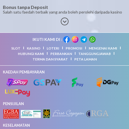
Bonus tanpa Deposit
Salah satu faedah terbaik yang anda boleh perolehi daripada kasino
dalam talian ialah bonus tanpa deposit. Inilah sebabnya: perjanjian ini,
tidak seperti kebanyakan yang lain, tidak memerlukan anda
memautkan kad kredit atau akaun bank anda.
Untuk layak mendapat
kredit percuma tanpa deposit 2024 kasino
IKUTI KAMI DI :
dalam talian Malaysia
, anda mestilah pelanggan baharu.
SLOT
KASINO
LOTERI
PROMOSI
MENGENAI KAMI
Bonus pada Deposit Pertama
HUBUNGI KAMI
PERBANKAN
TANGGUNGJAWAB
Ini ialah
kredit percuma Malaysia permainan slot dalam talian
yang anda terima apabila anda membuat deposit pertama anda di
TERMA DAN SYARAT
PETA LAMAN
kasino, seperti namanya. Ia adalah tawaran yang disukai ramai yang
memberi manfaat kepada kedua-dua kasino dan pemain.
KAEDAH PEMBAYARAN
Di satu pihak, apabila kasino menawarkan insentif deposit pertama,
mereka menarik pelanggan yang membayar.
Mega888 Kredit Percuma Ahli Baharu 2023-2024
Pilihan anda untuk menyertai kasino yang dinilai terbaik jika anda
ingin mendapatkan
tuntut kredit percuma ahli baharu 2023
. Walau
PENSIJILAN
bagaimanapun, tawaran ini tidak tersedia di setiap laman web.
Insentif deposit pertama yang menarik ditawarkan oleh beberapa
pengendali. Mereka tidak pernah memberi anda
mega888 kredit
percuma ahli baharu 2022
dan
200 bonus selamat datang kasino
Malaysia
promosi selepas itu.
KESELAMATAN