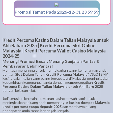
Promosi Tamat Pada 2026-12-31 23:59:59
Kredit Percuma Kasino Dalam Talian Malaysia untuk
Ahli Baharu 2025 | Kredit Percuma Slot Online
Malaysia | Kredit Percuma Wallet Casino Malaysia
2024-25
Menangi Promosi Besar, Menang Ganjaran Pantas &
Pembayaran Lebih Pantas!
Mengapa menunggu untuk mengeluarkan wang kemenangan anda
dengan
Slot Dalam Talian Kredit Percuma Malaysia
? 7SLOTSMY,
kasino dalam talian yang paling bereputasi di Malaysia, meningkatkan
kegembiraan kemenangan anda dengan mempercepatkan
Kredit
Percuma Kasino Dalam Talian Malaysia untuk Ahli Baru 2025
dengan kelajuan kilat.
Jadi teruskan bermain permainan kasino mewah kami untuk
meningkatkan peluang anda memenangi
e kasino dompet Malaysia
kredit percuma tanpa deposit 2025
dan membawa pulang
pendapatan anda tanpa berlengah-lengah.