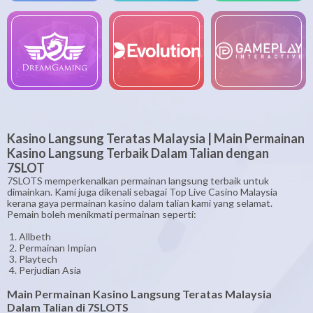
NEW
Kasino Langsung Teratas Malaysia | Main Permainan
Kasino Langsung Terbaik Dalam Talian dengan
7SLOT
7SLOTS memperkenalkan permainan langsung terbaik untuk
dimainkan. Kami juga dikenali sebagai Top Live Casino Malaysia
kerana gaya permainan kasino dalam talian kami yang selamat.
Pemain boleh menikmati permainan seperti:
Allbeth
Permainan Impian
Playtech
Perjudian Asia
Main Permainan Kasino Langsung Teratas Malaysia
Dalam Talian di 7SLOTS