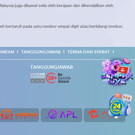
laysia juga dikawal selia oleh kerajaan dan dikendalikan oleh
leh bertaruh pada satu nombor empat digit atau berbilang nombor.
an besar.
ang ditetapkan oleh kerajaan.
ANKAN
TANGGUNGJAWAB
TERMA DAN SYARAT
TANGGUNGJAWAB
oh masa yang ditetapkan. Hadiah yang lebih besar mungkin