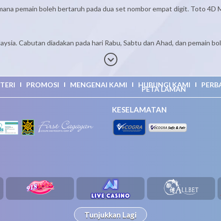
i mana pemain boleh bertaruh pada dua set nombor empat digit. Toto 4D Ma
laysia. Cabutan diadakan pada hari Rabu, Sabtu dan Ahad, dan pemain bo
taruhan 4D, seperti memperkenalkan hadiah jackpot dan pertaruhan ramal
sti dikendalikan oleh pengendali berlesen dan mengikut peraturan ketat y
TERI
PROMOSI
MENGENAI KAMI
HUBUNGI KAMI
PERB
PETA LAMAN
cara sah.
KESELAMATAN
aya menang dalam pertaruhan 4D?
na-mana cawangan yang dibenarkan atau pejabat pengendali dalam temp
isytiharan cukai.
Tunjukkan Lagi