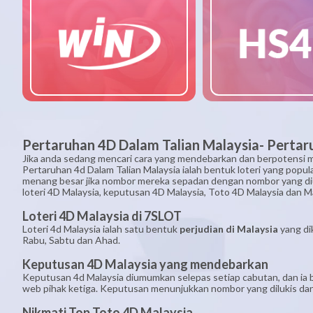
Pertaruhan 4D Dalam Talian Malaysia- Perta
Jika anda sedang mencari cara yang mendebarkan dan berpotensi 
Pertaruhan 4d Dalam Talian Malaysia ialah bentuk loteri yang popu
menang besar jika nombor mereka sepadan dengan nombor yang diund
loteri 4D Malaysia, keputusan 4D Malaysia, Toto 4D Malaysia dan 
Loteri 4D Malaysia di 7SLOT
Loteri 4d Malaysia ialah satu bentuk
perjudian di Malaysia
yang di
Rabu, Sabtu dan Ahad.
Keputusan 4D Malaysia yang mendebarkan
Keputusan 4d Malaysia diumumkan selepas setiap cabutan, dan ia 
web pihak ketiga. Keputusan menunjukkan nombor yang dilukis dan
Nikmati Top Toto 4D Malaysia