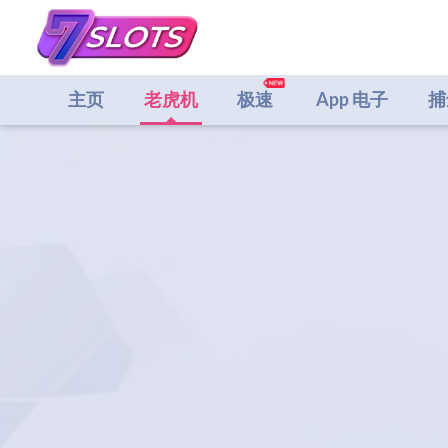
主页
老虎机
极速
App 电子
捕