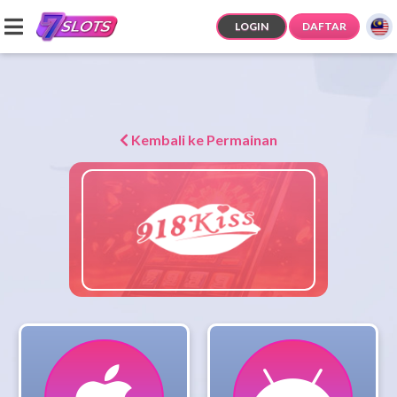
LOGIN
DAFTAR
Kembali ke Permainan