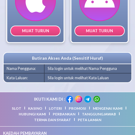
MUAT TURUN
MUAT TURUN
Butiran Akses Anda (Sensitif Huruf)
Nama Pengguna:
Sila login untuk melihat Nama Pengguna
Kata Laluan:
Sila login untuk melihat Kata Laluan
IKUTI KAMI DI :
SLOT
KASINO
LOTERI
PROMOSI
MENGENAI KAMI
HUBUNGI KAMI
PERBANKAN
TANGGUNGJAWAB
TERMA DAN SYARAT
PETA LAMAN
KAEDAH PEMBAYARAN