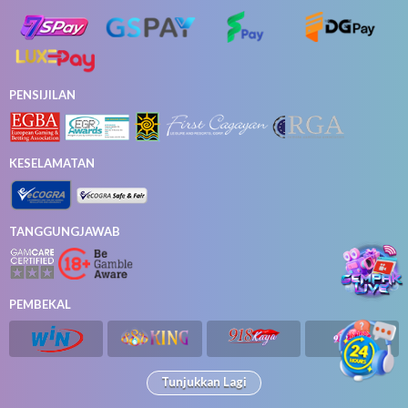
PENSIJILAN
KESELAMATAN
TANGGUNGJAWAB
PEMBEKAL
Tunjukkan Lagi